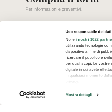
Per informazioni e preventivi.
+39 02 98240602
Uso responsabile dei dati
stirmatic@stirmatic.com
Noi e
i nostri 1022 partne
utilizzando tecnologie com
Via Tolstoj 24, 20098 S. Giuliano Milanese 
dispositivo al fine di pubb
ricercare il pubblico e svilu
per quali scopi. Le vostre 
digitale in cui avete effet
in qualsiasi momento dalla 
privacy.
Con il tuo consenso, vor
Mostra dettagli
raccogliere informa
metro,