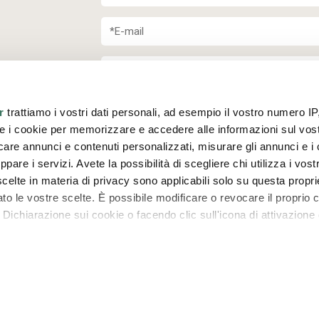
r
trattiamo i vostri dati personali, ad esempio il vostro numero IP
e i cookie per memorizzare e accedere alle informazioni sul vos
(MI)
licare annunci e contenuti personalizzati, misurare gli annunci e i 
ppare i servizi. Avete la possibilità di scegliere chi utilizza i vostr
scelte in materia di privacy sono applicabili solo su questa propri
tuato le vostre scelte. È possibile modificare o revocare il propri
Dichiarazione sui cookie o facendo clic sull'icona di attivazione 
Dichiaro di aver letto
l'informativa su
pe
remmo anche:
zioni sulla tua posizione geografica, con un'approssimazione di