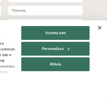
Accetta tutti
,
tro
Personalizza
contenuti,
i dati e
età
Rifiuta
o consenso
della
lla privacy
e di accettare il trattamento dei dati
rsonali.
 qualche