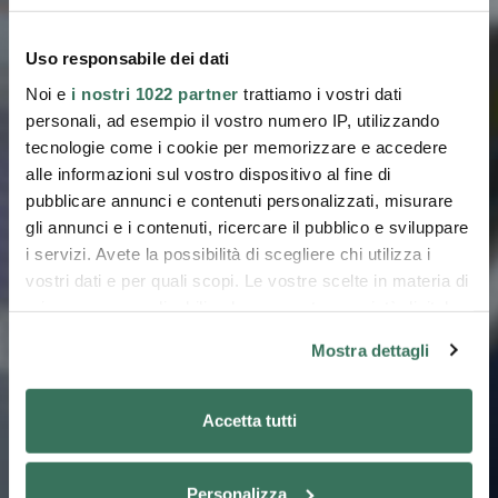
information technique et commerciale
Uso responsabile dei dati
Noi e
i nostri 1022 partner
trattiamo i vostri dati
personali, ad esempio il vostro numero IP, utilizzando
tecnologie come i cookie per memorizzare e accedere
alle informazioni sul vostro dispositivo al fine di
pubblicare annunci e contenuti personalizzati, misurare
gli annunci e i contenuti, ricercare il pubblico e sviluppare
i servizi. Avete la possibilità di scegliere chi utilizza i
vostri dati e per quali scopi. Le vostre scelte in materia di
privacy sono applicabili solo su questa proprietà digitale
in cui avete effettuato le vostre scelte. È possibile
Mostra dettagli
modificare o revocare il proprio consenso in qualsiasi
momento dalla Dichiarazione sui cookie o facendo clic
sull'icona di attivazione della privacy.
Accetta tutti
Con il tuo consenso, vorremmo anche:
Personalizza
raccogliere informazioni sulla tua posizione