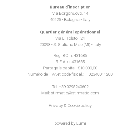
Utilizziamo i cookie per personalizzare contenuti ed
Bureau d'inscription
annunci, per fornire funzionalità dei social media e per
Via Borgonuovo, 14
40125 - Bologna - Italy
analizzare il nostro traffico. Condividiamo inoltre
informazioni sul modo in cui utilizza il nostro sito con i
Quartier général opérationnel
nostri partner che si occupano di analisi dei dati web,
Via L. Tolstoi, 24
pubblicità e social media, i quali potrebbero combinarle
20098 - S. Giuliano M.se (MI) - Italy
con altre informazioni che ha fornito loro o che hanno
Reg. BO n. 431685
raccolto dal suo utilizzo dei loro servizi.
R.E.A. n. 431685
Partage le capital: €10.000,00
Numéro de TVA et code fiscal.: IT02340011200
Tel:
+39 0298240602
Mail:
stirmatic@stirmatic.com
Privacy
&
Cookie policy
powered by
Lumi