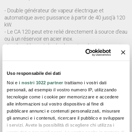
- Double générateur de vapeur électrique et
automatique avec puissance à partir de 40 jusq’à 120
kW.
- Le CA 120 peut etre relié directement à source d’eau
ou à un réservoir en acier inox.
- La chaudière est douée de quatre résistances, qui
peuvent être allumées en même temps ou
singulièrement. Bac d’alimentation eau.
Fiche technique
Uso responsabile dei dati
Noi e
i nostri 1022 partner
trattiamo i vostri dati
Catalogue général
personali, ad esempio il vostro numero IP, utilizzando
tecnologie come i cookie per memorizzare e accedere
alle informazioni sul vostro dispositivo al fine di
Demander des informations
pubblicare annunci e contenuti personalizzati, misurare
gli annunci e i contenuti, ricercare il pubblico e sviluppare
i servizi. Avete la possibilità di scegliere chi utilizza i
vostri dati e per quali scopi. Le vostre scelte in materia di