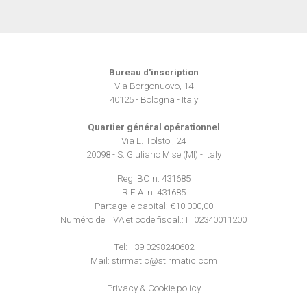
dalla Dichiarazione sui cookie.
Utilizziamo i cookie per personalizzare contenuti ed
annunci, per fornire funzionalità dei social media e per
analizzare il nostro traffico. Condividiamo inoltre
Bureau d'inscription
Via Borgonuovo, 14
informazioni sul modo in cui utilizza il nostro sito con i
40125 - Bologna - Italy
nostri partner che si occupano di analisi dei dati web,
pubblicità e social media, i quali potrebbero combinarle
Quartier général opérationnel
con altre informazioni che ha fornito loro o che hanno
Via L. Tolstoi, 24
raccolto dal suo utilizzo dei loro servizi.
20098 - S. Giuliano M.se (MI) - Italy
Reg. BO n. 431685
R.E.A. n. 431685
Partage le capital: €10.000,00
Numéro de TVA et code fiscal.: IT02340011200
Tel:
+39 0298240602
Mail:
stirmatic@stirmatic.com
Privacy
&
Cookie policy