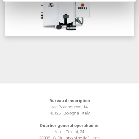
(impronte digitali).
Approfondisci come vengono elaborati i tuoi dati personali
e imposta le tue preferenze nella
sezione dettagli
. Puoi
modificare o ritirare il tuo consenso in qualsiasi momento
dalla Dichiarazione sui cookie.
Utilizziamo i cookie per personalizzare contenuti ed
annunci, per fornire funzionalità dei social media e per
analizzare il nostro traffico. Condividiamo inoltre
informazioni sul modo in cui utilizza il nostro sito con i
nostri partner che si occupano di analisi dei dati web,
pubblicità e social media, i quali potrebbero combinarle
con altre informazioni che ha fornito loro o che hanno
Bureau d'inscription
raccolto dal suo utilizzo dei loro servizi.
Via Borgonuovo, 14
40125 - Bologna - Italy
Quartier général opérationnel
Via L. Tolstoi, 24
20098 - S. Giuliano M.se (MI) - Italy