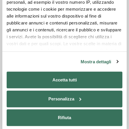
personali, ad esempio il vostro numero IP, utilizzando
demande la presse est disponible avec plateau
tecnologie come i cookie per memorizzare e accedere
supérieur poli pour blanchisserie.
alle informazioni sul vostro dispositivo al fine di
pubblicare annunci e contenuti personalizzati, misurare
Fiche technique
gli annunci e i contenuti, ricercare il pubblico e sviluppare
i servizi. Avete la possibilità di scegliere chi utilizza i
Catalogue général
vostri dati e per quali scopi. Le vostre scelte in materia di
privacy sono applicabili solo su questa proprietà digitale
in cui avete effettuato le vostre scelte. È possibile
Mostra dettagli
Demander des informations
modificare o revocare il proprio consenso in qualsiasi
momento dalla Dichiarazione sui cookie o facendo clic
sull'icona di attivazione della privacy.
Accetta tutti
Con il tuo consenso, vorremmo anche:
Personalizza
raccogliere informazioni sulla tua posizione
geografica, con un'approssimazione di qualche
metro,
Rifiuta
Identificare il tuo dispositivo, scansionandolo
attivamente alla ricerca di caratteristiche specifiche