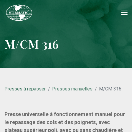
tog
nav
M/CM 316
Presses à repasser
Presses manuelles
M/CM 316
Presse universelle à fonctionnement manuel pour
le repassage des cols et des poignets, avec
plateau supérieur poli, avec ou sans chaudière et