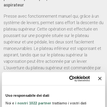
aspirateur
Presse avec fonctionnement manuel qui, grâce à un
système de leviers, permet sans effort la descente du
plateau supérieur. Cette opération est effectuée en
poussant sur une poignée située sur le plateau
supérieur et une pédale, les deux sont facilement
manoeuvrables. Le plateau inférieur est vaporisant et
aspirant, tandis que sur le plateau supérieur la
vaporisation peut être actionnée par un levier.
L’ouverture du plateau supérieur est commandée par
une pédale, qui actionne en même temps l’aspiration,
pour éviter des déplacements accidentels des
vêtements pendant l’ouverture du plateau. La série
M/CM 316 est disponible en version autonome avec
Uso responsabile dei dati
chaudière électrique et aspirateur incorporés, ou pour
Noi e
i nostri 1022 partner
trattiamo i vostri dati
branchement sur réseau vapeur et aspiration. Sur