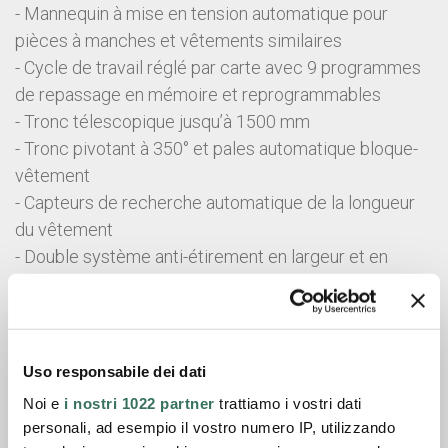
- Mannequin à mise en tension automatique pour
pièces à manches et vêtements similaires
- Cycle de travail réglé par carte avec 9 programmes
de repassage en mémoire et reprogrammables
- Tronc télescopique jusqu’à 1500 mm
- Tronc pivotant à 350° et pales automatique bloque-
vêtement
- Capteurs de recherche automatique de la longueur
du vêtement
- Double système anti-étirement en largeur et en
hauteur
- Groupe épaule réglable et pince bloque-col
- Clapet de réglage du débit d’air soufflé
- A connecter à une source de vapeur et d’air
Uso responsabile dei dati
comprimé
Noi e
i nostri 1022 partner
trattiamo i vostri dati
personali, ad esempio il vostro numero IP, utilizzando
Scheda tecnica