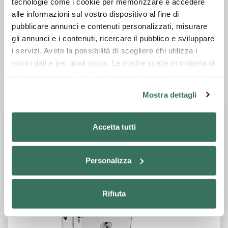
tecnologie come i cookie per memorizzare e accedere
alle informazioni sul vostro dispositivo al fine di
Fiche technique
pubblicare annunci e contenuti personalizzati, misurare
gli annunci e i contenuti, ricercare il pubblico e sviluppare
Catalogue général
i servizi. Avete la possibilità di scegliere chi utilizza i
vostri dati e per quali scopi. Le vostre scelte in materia di
privacy sono applicabili solo su questa proprietà digitale
Demander des informations
in cui avete effettuato le vostre scelte. È possibile
Mostra dettagli
modificare o revocare il proprio consenso in qualsiasi
momento dalla Dichiarazione sui cookie o facendo clic
sull'icona di attivazione della privacy.
Accetta tutti
Con il tuo consenso, vorremmo anche:
Personalizza
raccogliere informazioni sulla tua posizione
geografica, con un'approssimazione di qualche
metro,
Rifiuta
Identificare il tuo dispositivo, scansionandolo
attivamente alla ricerca di caratteristiche specifiche
(impronte digitali).