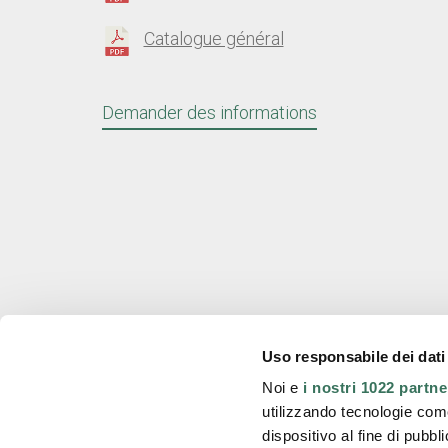
Catalogue général
Demander des informations
Uso responsabile dei dati
Stirmatic s.r.l.
Noi e
i nostri 1022 partne
utilizzando tecnologie com
Bureau d'inscription
Reg. BO 
Via Borgonuovo, 14
R.E.A. n.
dispositivo al fine di pubb