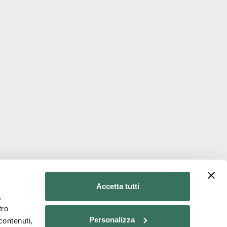
Accetta tutti
powered by
Lumi
,
tro
Personalizza
contenuti,