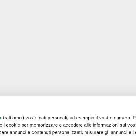
Pages utiles
r
trattiamo i vostri dati personali, ad esempio il vostro numero IP
e i cookie per memorizzare e accedere alle informazioni sul vos
n. 431685
Home
 431685
Compagnie
licare annunci e contenuti personalizzati, misurare gli annunci e i 