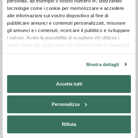
personali, ad esempio il vostro numero IP, utilizzando
commandée par pédale, complet de bande de
tecnologie come i cookie per memorizzare e accedere
sécurité
alle informazioni sul vostro dispositivo al fine di
pubblicare annunci e contenuti personalizzati, misurare
Fiche technique
gli annunci e i contenuti, ricercare il pubblico e sviluppare
i servizi. Avete la possibilità di scegliere chi utilizza i
Catalogue général
vostri dati e per quali scopi. Le vostre scelte in materia di
privacy sono applicabili solo su questa proprietà digitale
in cui avete effettuato le vostre scelte. È possibile
Mostra dettagli
Demander des informations
modificare o revocare il proprio consenso in qualsiasi
momento dalla Dichiarazione sui cookie o facendo clic
sull'icona di attivazione della privacy.
Accetta tutti
Con il tuo consenso, vorremmo anche:
Personalizza
raccogliere informazioni sulla tua posizione
geografica, con un'approssimazione di qualche
metro,
Rifiuta
Identificare il tuo dispositivo, scansionandolo
attivamente alla ricerca di caratteristiche specifiche