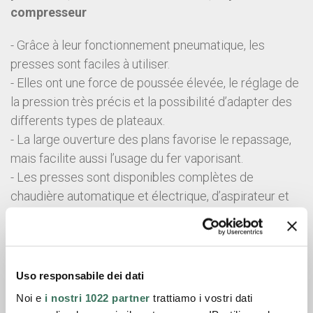
compresseur
- Grâce à leur fonctionnement pneumatique, les
presses sont faciles à utiliser.
- Elles ont une force de poussée élevée, le réglage de
la pression très précis et la possibilité d’adapter des
differents types de plateaux.
- La large ouverture des plans favorise le repassage,
mais facilite aussi l’usage du fer vaporisant.
- Les presses sont disponibles complètes de
chaudière automatique et électrique, d’aspirateur et
compresseur incorporé, ou pour branchement sur
reseau vapeur, aspiration et air comprimé.
version AB Descente du plateau supérieur
Uso responsabile dei dati
commandée par deux poussoirs
Noi e
i nostri 1022 partner
trattiamo i vostri dati
version AP Descente du plateau supérieur