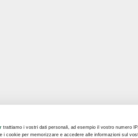
Pages utiles
r
trattiamo i vostri dati personali, ad esempio il vostro numero IP
e i cookie per memorizzare e accedere alle informazioni sul vos
n. 431685
Home