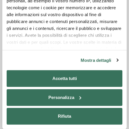
personali, ad esempio il vostro numero IP, utilizzando
commandée par pédale, complet de bande de
tecnologie come i cookie per memorizzare e accedere
sécurité
alle informazioni sul vostro dispositivo al fine di
pubblicare annunci e contenuti personalizzati, misurare
Fiche technique
gli annunci e i contenuti, ricercare il pubblico e sviluppare
i servizi. Avete la possibilità di scegliere chi utilizza i
Catalogue général
vostri dati e per quali scopi. Le vostre scelte in materia di
privacy sono applicabili solo su questa proprietà digitale
in cui avete effettuato le vostre scelte. È possibile
Mostra dettagli
Demander des informations
modificare o revocare il proprio consenso in qualsiasi
momento dalla Dichiarazione sui cookie o facendo clic
sull'icona di attivazione della privacy.
Accetta tutti
Con il tuo consenso, vorremmo anche:
Personalizza
raccogliere informazioni sulla tua posizione
geografica, con un'approssimazione di qualche
metro,
Rifiuta
Identificare il tuo dispositivo, scansionandolo
attivamente alla ricerca di caratteristiche specifiche