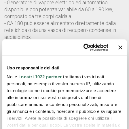
- Generatore di vapore elettrico ed automatico,
disponibile con potenza variabile da 60 a 180 kW,
composto da tre corpi caldaia.
- CA 180 può essere alimentato direttamente dalla
rete idrica o da una vasca di recupero condense in
acciaio inox.
- La caldaia viene fornita con un totale di sei
resistenze utilizzabili totalmente oppure a stadi.
Scheda tecnica
Uso responsabile dei dati
Noi e
i nostri 1022 partner
trattiamo i vostri dati
Catalogo generale
personali, ad esempio il vostro numero IP, utilizzando
tecnologie come i cookie per memorizzare e accedere
alle informazioni sul vostro dispositivo al fine di
Chiedi informazioni
pubblicare annunci e contenuti personalizzati, misurare
gli annunci e i contenuti, ricercare il pubblico e sviluppare
i servizi. Avete la possibilità di scegliere chi utilizza i
vostri dati e per quali scopi. Le vostre scelte in materia di