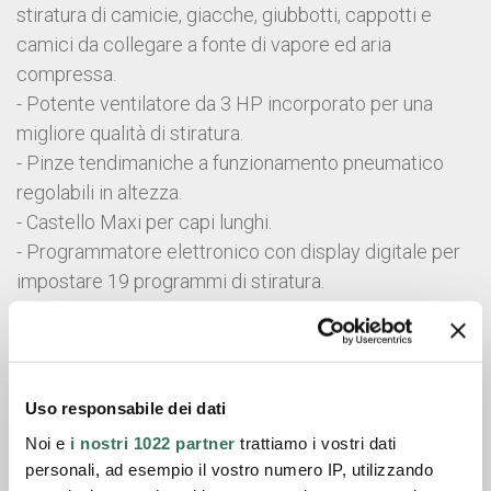
stiratura di camicie, giacche, giubbotti, cappotti e
camici da collegare a fonte di vapore ed aria
compressa.
- Potente ventilatore da 3 HP incorporato per una
migliore qualità di stiratura.
- Pinze tendimaniche a funzionamento pneumatico
regolabili in altezza.
- Castello Maxi per capi lunghi.
- Programmatore elettronico con display digitale per
impostare 19 programmi di stiratura.
- Surriscaldatore d’aria per ridurre i tempi di
asciugamento.
- Fascia anteriore del castello aspirante per
posizionare e fissare facilmente il capo.
Uso responsabile dei dati
- Valvola vapore per poter vaporizzare i capi asciutti.
Noi e
i nostri 1022 partner
trattiamo i vostri dati
- Tempi di ventilazione prolungabili tramite pedali
personali, ad esempio il vostro numero IP, utilizzando
durante il ciclo di lavoro.