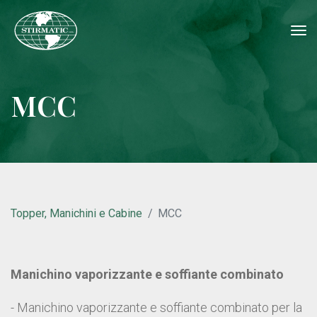
tog
nav
MCC
Topper, Manichini e Cabine
MCC
Manichino vaporizzante e soffiante combinato
- Manichino vaporizzante e soffiante combinato per la