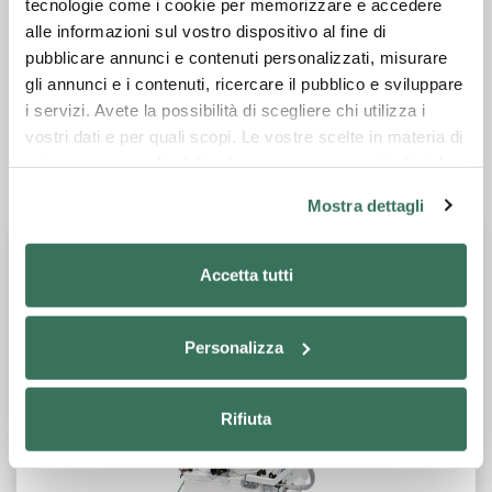
tecnologie come i cookie per memorizzare e accedere
alle informazioni sul vostro dispositivo al fine di
Scheda tecnica
pubblicare annunci e contenuti personalizzati, misurare
gli annunci e i contenuti, ricercare il pubblico e sviluppare
Catalogo generale
i servizi. Avete la possibilità di scegliere chi utilizza i
vostri dati e per quali scopi. Le vostre scelte in materia di
privacy sono applicabili solo su questa proprietà digitale
Chiedi informazioni
in cui avete effettuato le vostre scelte. È possibile
Mostra dettagli
modificare o revocare il proprio consenso in qualsiasi
momento dalla Dichiarazione sui cookie o facendo clic
sull'icona di attivazione della privacy.
Accetta tutti
Con il tuo consenso, vorremmo anche:
Personalizza
raccogliere informazioni sulla tua posizione
geografica, con un'approssimazione di qualche
metro,
Rifiuta
Identificare il tuo dispositivo, scansionandolo
attivamente alla ricerca di caratteristiche specifiche
(impronte digitali).