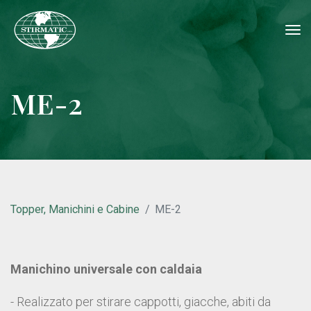
tog
nav
ME-2
Topper, Manichini e Cabine
ME-2
Manichino universale con caldaia
- Realizzato per stirare cappotti, giacche, abiti da