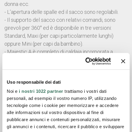
donna ecc.
- L’apertura delle spalle ed il sacco sono regolabili.
- Il supporto del sacco con relativi comandi, sono
girevoli per 360° ed è disponibile in tre versioni:
Standard, Maxi (per capi particolarmente lunghi)
oppure Mini (per capi da bambino).
- Majestic A è completo di caldaia incorporata a
funzionamento elettrico ed è dotato di controllo
automatico della alimentazione dell’acqua e della
pressione
Uso responsabile dei dati
Scheda tecnica
Noi e
i nostri 1022 partner
trattiamo i vostri dati
personali, ad esempio il vostro numero IP, utilizzando
Catalogo generale
tecnologie come i cookie per memorizzare e accedere
alle informazioni sul vostro dispositivo al fine di
pubblicare annunci e contenuti personalizzati, misurare
Chiedi informazioni
gli annunci e i contenuti, ricercare il pubblico e sviluppare