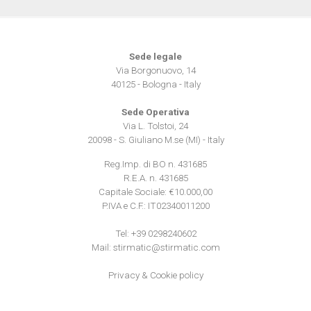
Utilizziamo i cookie per personalizzare contenuti ed
annunci, per fornire funzionalità dei social media e per
Sede legale
analizzare il nostro traffico. Condividiamo inoltre
Via Borgonuovo, 14
informazioni sul modo in cui utilizza il nostro sito con i
40125 - Bologna - Italy
nostri partner che si occupano di analisi dei dati web,
Sede Operativa
pubblicità e social media, i quali potrebbero combinarle
Via L. Tolstoi, 24
con altre informazioni che ha fornito loro o che hanno
20098 - S. Giuliano M.se (MI) - Italy
raccolto dal suo utilizzo dei loro servizi.
Reg.Imp. di BO n. 431685
R.E.A. n. 431685
Capitale Sociale: €10.000,00
P.IVA e C.F.: IT02340011200
Tel:
+39 0298240602
Mail:
stirmatic@stirmatic.com
Privacy
&
Cookie policy