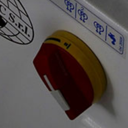
e imposta le tue preferenze nella
sezione dettagli
. Puoi
modificare o ritirare il tuo consenso in qualsiasi momento
dalla Dichiarazione sui cookie.
Utilizziamo i cookie per personalizzare contenuti ed
annunci, per fornire funzionalità dei social media e per
analizzare il nostro traffico. Condividiamo inoltre
informazioni sul modo in cui utilizza il nostro sito con i
nostri partner che si occupano di analisi dei dati web,
pubblicità e social media, i quali potrebbero combinarle
con altre informazioni che ha fornito loro o che hanno
raccolto dal suo utilizzo dei loro servizi.