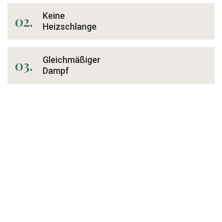
Keine
02.
Heizschlange
Gleichmäßiger
03.
Dampf
Rasche
04.
Verteilung
Italienische
05.
Qualität
06.
Kundendienst