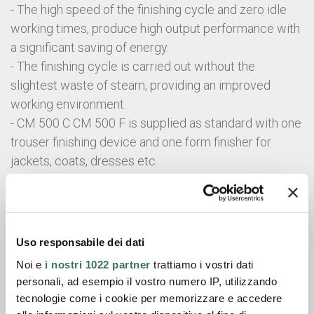
- The high speed of the finishing cycle and zero idle
working times, produce high output performance with
a significant saving of energy.
- The finishing cycle is carried out without the
slightest waste of steam, providing an improved
working environment.
- CM 500 C CM 500 F is supplied as standard with one
trouser finishing device and one form finisher for
jackets, coats, dresses etc.
- The machine is available in the self contained
version (CM 500 C), with built-in electric and
automatic steam boiler or for central steam supply
(CM 500 F).
Uso responsabile dei dati
- CM 500 C CM 500 F is now available with a new easy
Noi e
i nostri 1022 partner
trattiamo i vostri dati
to use computer control system.
personali, ad esempio il vostro numero IP, utilizzando
tecnologie come i cookie per memorizzare e accedere
Data sheet