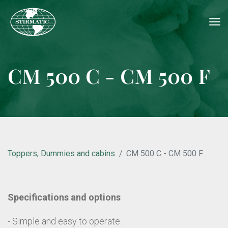
tog
nav
CM 500 C - CM 500 F
Toppers, Dummies and cabins
CM 500 C - CM 500 F
Specifications and options
- Simple and easy to operate.