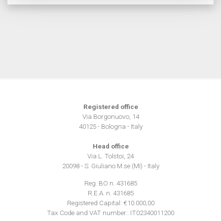
e imposta le tue preferenze nella
sezione dettagli
. Puoi
modificare o ritirare il tuo consenso in qualsiasi momento
dalla Dichiarazione sui cookie.
Utilizziamo i cookie per personalizzare contenuti ed
annunci, per fornire funzionalità dei social media e per
analizzare il nostro traffico. Condividiamo inoltre
informazioni sul modo in cui utilizza il nostro sito con i
nostri partner che si occupano di analisi dei dati web,
Registered office
pubblicità e social media, i quali potrebbero combinarle
Via Borgonuovo, 14
con altre informazioni che ha fornito loro o che hanno
40125 - Bologna - Italy
raccolto dal suo utilizzo dei loro servizi.
Head office
Via L. Tolstoi, 24
20098 - S. Giuliano M.se (MI) - Italy
Reg. BO n. 431685
R.E.A. n. 431685
Registered Capital: €10.000,00
Tax Code and VAT number.: IT02340011200