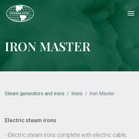
tog
nav
IRON MASTER
Steam generators and irons
Irons
Iron Master
Electric steam irons
- Electric steam irons complete with electric cable,