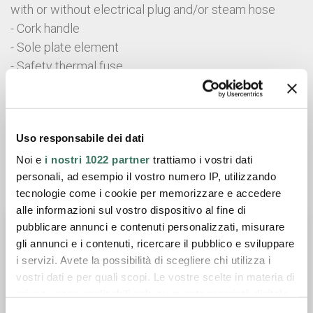
with or without electrical plug and/or steam hose
- Cork handle
- Sole plate element
- Safety thermal fuse
Data sheet
General catalogue
Uso responsabile dei dati
Noi e
i nostri 1022 partner
trattiamo i vostri dati
personali, ad esempio il vostro numero IP, utilizzando
Request informations
tecnologie come i cookie per memorizzare e accedere
alle informazioni sul vostro dispositivo al fine di
pubblicare annunci e contenuti personalizzati, misurare
gli annunci e i contenuti, ricercare il pubblico e sviluppare
i servizi. Avete la possibilità di scegliere chi utilizza i
vostri dati e per quali scopi. Le vostre scelte in materia di
privacy sono applicabili solo su questa proprietà digitale
in cui avete effettuato le vostre scelte. È possibile