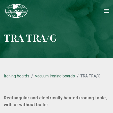
tog
nav
TRA TRA/G
Ironing boards
Vacuum ironing boards
TRA TRA/G
Rectangular and electrically heated ironing table,
with or without boiler