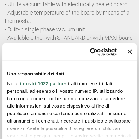
- Utility vacuum table with electrically heated board
- Adjustable temperature of the board by means of a
thermostat
- Built-in single phase vacuum unit
- Available either with STANDARD or with MAXI board
- Steam iron assembly included in the version with
boiler
Data sheet
Uso responsabile dei dati
Noi e
i nostri 1022 partner
trattiamo i vostri dati
General catalogue
personali, ad esempio il vostro numero IP, utilizzando
tecnologie come i cookie per memorizzare e accedere
alle informazioni sul vostro dispositivo al fine di
Request informations
pubblicare annunci e contenuti personalizzati, misurare
gli annunci e i contenuti, ricercare il pubblico e sviluppare
i servizi. Avete la possibilità di scegliere chi utilizza i
vostri dati e per quali scopi. Le vostre scelte in materia di