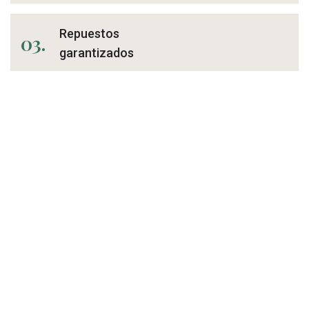
Repuestos
03.
garantizados
Servicio de
04.
ayuda posventa
Productos de calidad selecta