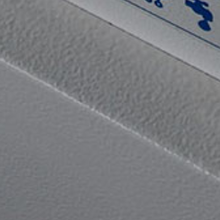
dalla Dichiarazione sui cookie.
Utilizziamo i cookie per personalizzare contenuti ed
annunci, per fornire funzionalità dei social media e per
analizzare il nostro traffico. Condividiamo inoltre
informazioni sul modo in cui utilizza il nostro sito con i
nostri partner che si occupano di analisi dei dati web,
pubblicità e social media, i quali potrebbero combinarle
con altre informazioni che ha fornito loro o che hanno
raccolto dal suo utilizzo dei loro servizi.