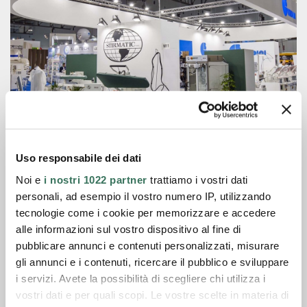
Uso responsabile dei dati
Noi e
i nostri 1022 partner
trattiamo i vostri dati
personali, ad esempio il vostro numero IP, utilizzando
tecnologie come i cookie per memorizzare e accedere
28/09/2022
alle informazioni sul vostro dispositivo al fine di
EXPOdetergo International es el evento cuatrienal
pubblicare annunci e contenuti personalizzati, misurare
gli annunci e i contenuti, ricercare il pubblico e sviluppare
líder en Europa y en el mundo, dedicado a máquinas,
i servizi. Avete la possibilità di scegliere chi utilizza i
tecnologías, productos y servicios para lavandería,
vostri dati e per quali scopi. Le vostre scelte in materia di
planchado y limpieza textil. En 2018 contó con la