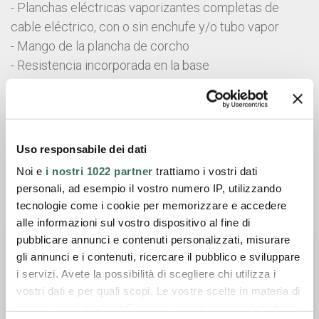
- Planchas eléctricas vaporizantes completas de
cable eléctrico, con o sin enchufe y/o tubo vapor
- Mango de la plancha de corcho
- Resistencia incorporada en la base
- Termofusible de seguridad
Ficha técnica
Uso responsabile dei dati
Catálogo general
Noi e
i nostri 1022 partner
trattiamo i vostri dati
personali, ad esempio il vostro numero IP, utilizzando
tecnologie come i cookie per memorizzare e accedere
Solicite información
alle informazioni sul vostro dispositivo al fine di
pubblicare annunci e contenuti personalizzati, misurare
gli annunci e i contenuti, ricercare il pubblico e sviluppare
i servizi. Avete la possibilità di scegliere chi utilizza i
vostri dati e per quali scopi. Le vostre scelte in materia di
privacy sono applicabili solo su questa proprietà digitale