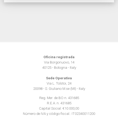
e imposta le tue preferenze nella
sezione dettagli
. Puoi
modificare o ritirare il tuo consenso in qualsiasi momento
dalla Dichiarazione sui cookie.
Utilizziamo i cookie per personalizzare contenuti ed
annunci, per fornire funzionalità dei social media e per
analizzare il nostro traffico. Condividiamo inoltre
informazioni sul modo in cui utilizza il nostro sito con i
nostri partner che si occupano di analisi dei dati web,
Oficina registrada
pubblicità e social media, i quali potrebbero combinarle
Via Borgonuovo, 14
con altre informazioni che ha fornito loro o che hanno
40125 - Bologna - Italy
raccolto dal suo utilizzo dei loro servizi.
Sede Operativa
Via L. Tolstoi, 24
20098 - S. Giuliano M.se (MI) - Italy
Reg. Mer. de BO n. 431685
R.E.A. n. 431685
Capital Social: €10.000,00
Número de IVA y código fiscal.: IT02340011200