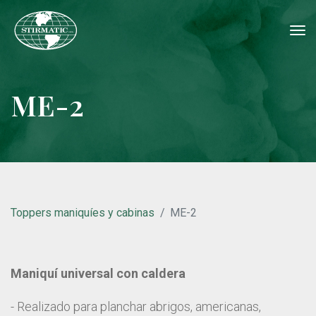
tog
nav
ME-2
Toppers maniquíes y cabinas
ME-2
Maniquí universal con caldera
- Realizado para planchar abrigos, americanas,