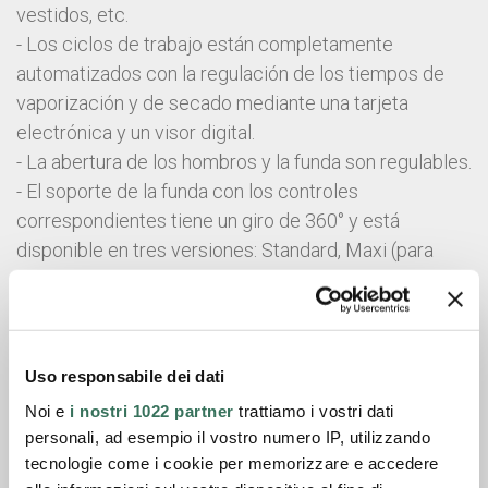
vestidos, etc.
- Los ciclos de trabajo están completamente
automatizados con la regulación de los tiempos de
vaporización y de secado mediante una tarjeta
electrónica y un visor digital.
- La abertura de los hombros y la funda son regulables.
- El soporte de la funda con los controles
correspondientes tiene un giro de 360° y está
disponible en tres versiones: Standard, Maxi (para
prendas particularmente largas) o Mini (para prendas
de niños).
- Majestic A está dotado de caldera incorporada con
funcionamiento eléctrico, con control automático de
Uso responsabile dei dati
la alimentación del agua y de la presión.
Noi e
i nostri 1022 partner
trattiamo i vostri dati
personali, ad esempio il vostro numero IP, utilizzando
tecnologie come i cookie per memorizzare e accedere
Ficha técnica