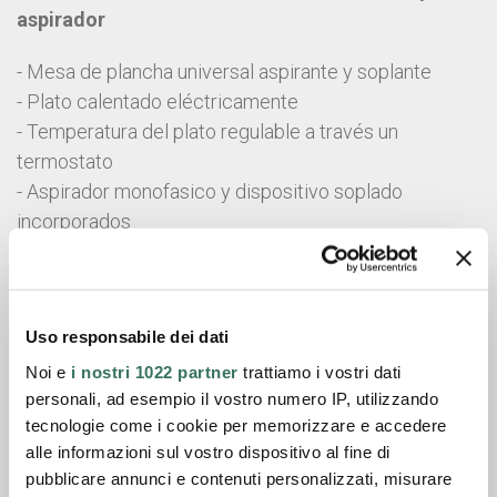
aspirador
- Mesa de plancha universal aspirante y soplante
- Plato calentado eléctricamente
- Temperatura del plato regulable a través un
termostato
- Aspirador monofasico y dispositivo soplado
incorporados
- Plato regulable en altura de 750 a 950 mm
- Predispuesto para el montaje de la forma
quitamanchas en la articulación del brazo plancha-
Uso responsabile dei dati
mangas
Noi e
i nostri 1022 partner
trattiamo i vostri dati
Ficha técnica
personali, ad esempio il vostro numero IP, utilizzando
tecnologie come i cookie per memorizzare e accedere
Catálogo general
alle informazioni sul vostro dispositivo al fine di
pubblicare annunci e contenuti personalizzati, misurare