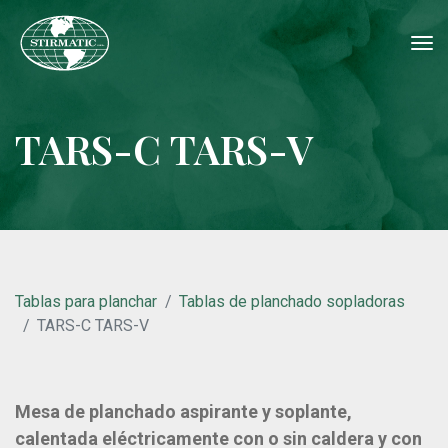
tog
nav
TARS-C TARS-V
Tablas para planchar
Tablas de planchado sopladoras
TARS-C TARS-V
Mesa de planchado aspirante y soplante,
calentada eléctricamente con o sin caldera y con