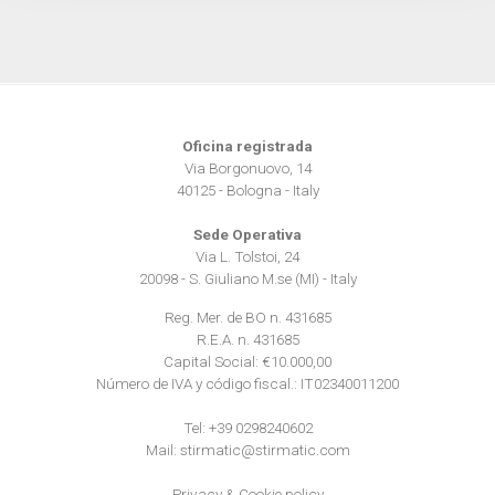
dalla Dichiarazione sui cookie.
Utilizziamo i cookie per personalizzare contenuti ed
annunci, per fornire funzionalità dei social media e per
analizzare il nostro traffico. Condividiamo inoltre
Oficina registrada
informazioni sul modo in cui utilizza il nostro sito con i
Via Borgonuovo, 14
nostri partner che si occupano di analisi dei dati web,
40125 - Bologna - Italy
pubblicità e social media, i quali potrebbero combinarle
Sede Operativa
con altre informazioni che ha fornito loro o che hanno
Via L. Tolstoi, 24
raccolto dal suo utilizzo dei loro servizi.
20098 - S. Giuliano M.se (MI) - Italy
Reg. Mer. de BO n. 431685
R.E.A. n. 431685
Capital Social: €10.000,00
Número de IVA y código fiscal.: IT02340011200
Tel:
+39 0298240602
Mail:
stirmatic@stirmatic.com
Privacy
&
Cookie policy