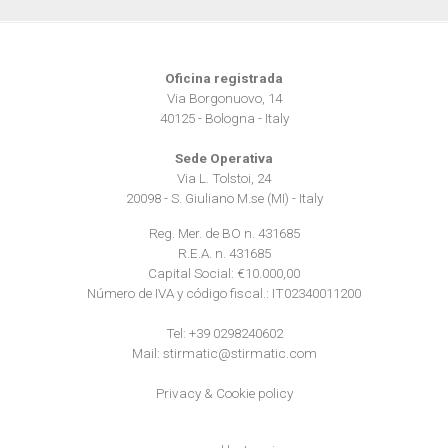
Utilizziamo i cookie per personalizzare contenuti ed
annunci, per fornire funzionalità dei social media e per
Oficina registrada
analizzare il nostro traffico. Condividiamo inoltre
Via Borgonuovo, 14
informazioni sul modo in cui utilizza il nostro sito con i
40125 - Bologna - Italy
nostri partner che si occupano di analisi dei dati web,
Sede Operativa
pubblicità e social media, i quali potrebbero combinarle
Via L. Tolstoi, 24
con altre informazioni che ha fornito loro o che hanno
20098 - S. Giuliano M.se (MI) - Italy
raccolto dal suo utilizzo dei loro servizi.
Reg. Mer. de BO n. 431685
R.E.A. n. 431685
Capital Social: €10.000,00
Número de IVA y código fiscal.: IT02340011200
Tel:
+39 0298240602
Mail:
stirmatic@stirmatic.com
Privacy
&
Cookie policy