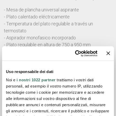
- Mesa de plancha universal aspirante
- Plato calentado eléctricamente
- Temperatura del plato regulable a través un
termostato
- Aspirador monofasico incorporado
- Plato regulable en altura de 750 a 950 mm
- Predispuesto para el montaje de la forma
quitamanchas en la articulación del brazo plancha-
mangas
Uso responsabile dei dati
Ficha técnica
Noi e
i nostri 1022 partner
trattiamo i vostri dati
personali, ad esempio il vostro numero IP, utilizzando
Catálogo general
tecnologie come i cookie per memorizzare e accedere
alle informazioni sul vostro dispositivo al fine di
pubblicare annunci e contenuti personalizzati, misurare
Solicite información
gli annunci e i contenuti, ricercare il pubblico e sviluppare