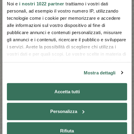
Noi e
i nostri 1022 partner
trattiamo i vostri dati
personali, ad esempio il vostro numero IP, utilizzando
tecnologie come i cookie per memorizzare e accedere
alle informazioni sul vostro dispositivo al fine di
pubblicare annunci e contenuti personalizzati, misurare
gli annunci e i contenuti, ricercare il pubblico e sviluppare
i servizi. Avete la possibilità di scegliere chi utilizza i
vostri dati e per quali scopi. Le vostre scelte in materia di
privacy sono applicabili solo su questa proprietà digitale
in cui avete effettuato le vostre scelte. È possibile
Mostra dettagli
modificare o revocare il proprio consenso in qualsiasi
momento dalla Dichiarazione sui cookie o facendo clic
sull'icona di attivazione della privacy.
Accetta tutti
Con il tuo consenso, vorremmo anche:
Personalizza
raccogliere informazioni sulla tua posizione
geografica, con un'approssimazione di qualche
metro,
Rifiuta
Identificare il tuo dispositivo, scansionandolo