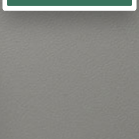
attivamente alla ricerca di caratteristiche specifiche
(impronte digitali).
Approfondisci come vengono elaborati i tuoi dati personali
e imposta le tue preferenze nella
sezione dettagli
. Puoi
modificare o ritirare il tuo consenso in qualsiasi momento
dalla Dichiarazione sui cookie.
Utilizziamo i cookie per personalizzare contenuti ed
annunci, per fornire funzionalità dei social media e per
analizzare il nostro traffico. Condividiamo inoltre
informazioni sul modo in cui utilizza il nostro sito con i
nostri partner che si occupano di analisi dei dati web,
pubblicità e social media, i quali potrebbero combinarle
con altre informazioni che ha fornito loro o che hanno
raccolto dal suo utilizzo dei loro servizi.